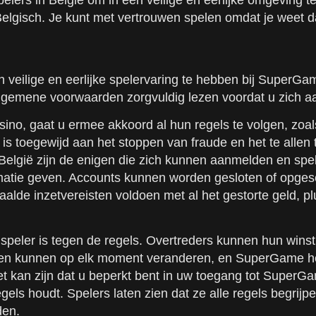
elers in België om in een veilige en eerlijke omgeving te
lgisch. Je kunt met vertrouwen spelen omdat je weet dat h
n veilige en eerlijke spelervaring te hebben bij Super
algemene voorwaarden zorgvuldig lezen voordat u zich a
 gaat u ermee akkoord al hun regels te volgen, zoals m
 is toegewijd aan het stoppen van fraude en het te alle
 België zijn de enigen die zich kunnen aanmelden en spe
ie geven. Accounts kunnen worden gesloten of opgeschort 
aalde inzetvereisten voldoen met al het gestorte geld, 
eler is tegen de regels. Overtreders kunnen hun winst v
ngen kunnen op elk moment veranderen, en SuperGame hee
Het kan zijn dat u beperkt bent in uw toegang tot Super
els houdt. Spelers laten zien dat ze alle regels begrijp
den.