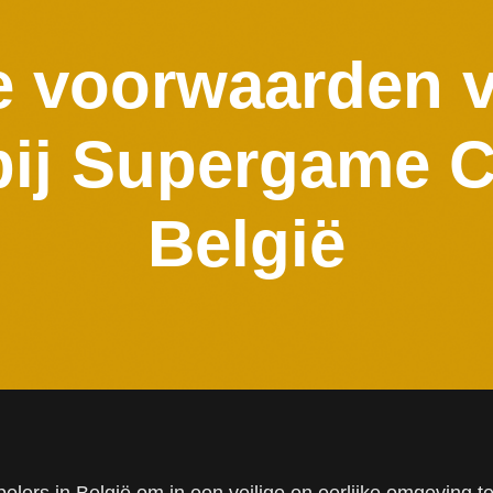
 voorwaarden vo
bij Supergame C
België