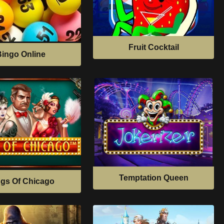
Fruit Cocktail
Bingo Online
gs Of Chicago
Temptation Queen