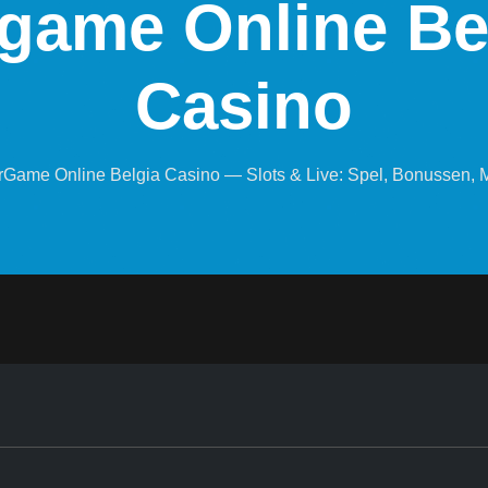
game Online Be
Casino
Game Online Belgia Casino — Slots & Live: Spel, Bonussen, 