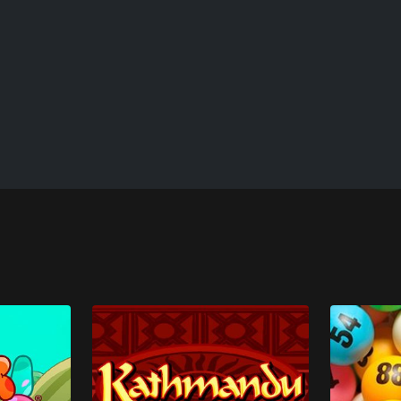
erking kunt komen