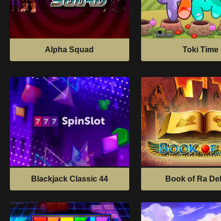
Bescherming
Hoe u promotiecodes kunt krijgen en gebruiken
Hoe Coupon Codes Te Krijgen
Alpha Squad
Toki Time
Hoe u een code kunt inwisselen
Mobiele app: speel op Android, Ios en andere apparaten
Hoe te installeren
Vip-programma
Snelle tips en het VIP-systeem
Beveiliging en bescherming van spelers
Wat we doen om uw geld veilig te houden
Blackjack Classic 44
Book of Ra De
Responsible Gaming
Belangrijke risicobeheersingen zijn onder meer