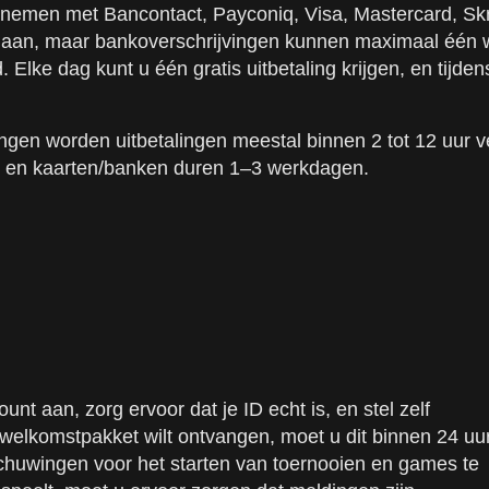
pnemen met Bancontact, Payconiq, Visa, Mastercard, Skri
edaan, maar bankoverschrijvingen kunnen maximaal één 
Elke dag kunt u één gratis uitbetaling krijgen, en tijden
gen worden uitbetalingen meestal binnen 2 tot 12 uur v
, en kaarten/banken duren 1–3 werkdagen.
t aan, zorg ervoor dat je ID echt is, en stel zelf
et welkomstpakket wilt ontvangen, moet u dit binnen 24 uu
chuwingen voor het starten van toernooien en games te