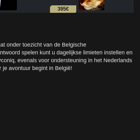
147€
aat onder toezicht van de Belgische
oord spelen kunt u dagelijkse limieten instellen en
coniq, evenals voor ondersteuning in het Nederlands
je avontuur begint in België!