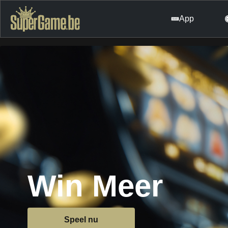
App
Win Meer
Speel nu