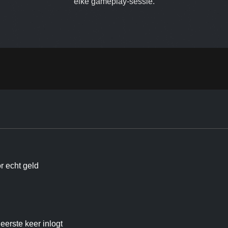
elke gameplay-sessie.
r echt geld
erste keer inlogt