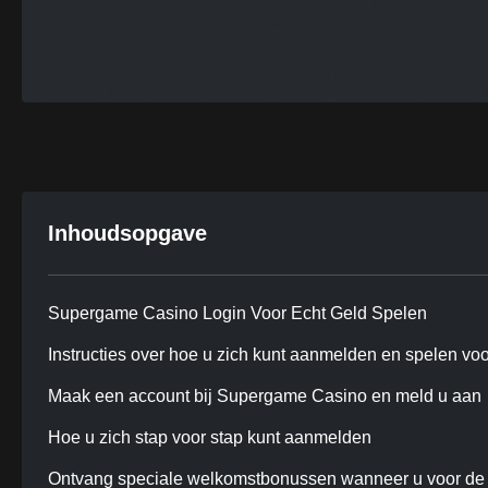
Inhoudsopgave
Supergame Casino Login Voor Echt Geld Spelen
Instructies over hoe u zich kunt aanmelden en spelen voo
Maak een account bij Supergame Casino en meld u aan
Hoe u zich stap voor stap kunt aanmelden
Ontvang speciale welkomstbonussen wanneer u voor de e