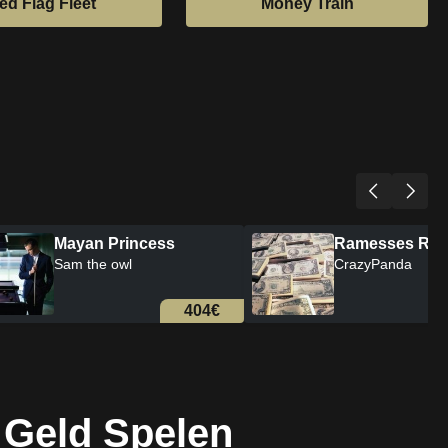
ed Flag Fleet
Money Train
Mayan Princess
Ramesses Ric
Sam the owl
CrazyPanda
404€
 Geld Spelen