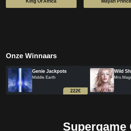
King Of Africa
Mayan Princ
Onze Winnaars
Genie Jackpots
Wild Sh
Middle Earth
Mrs.Magn
222€
Supergame C