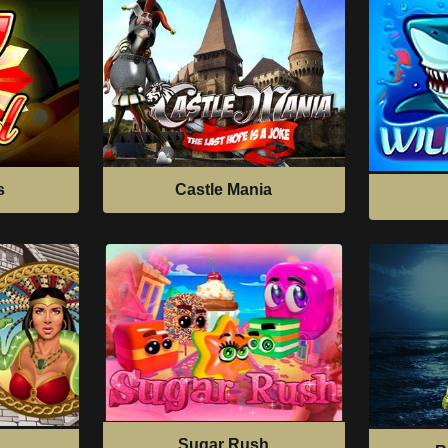
s
Castle Mania
Sugar Rush