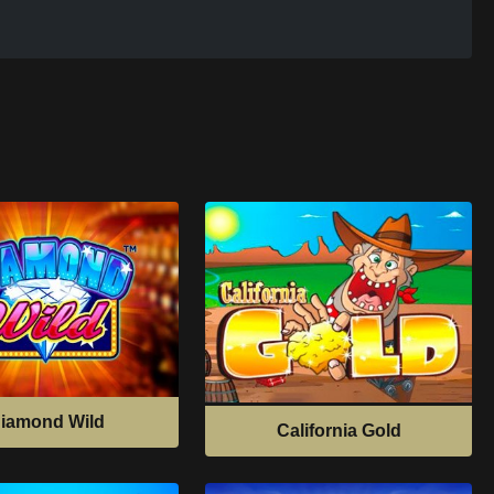
iamond Wild
California Gold